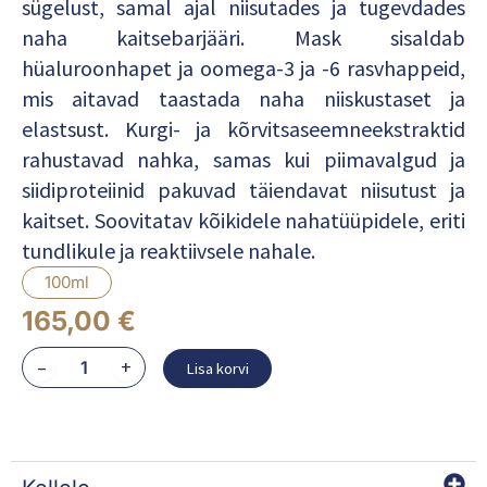
sügelust, samal ajal niisutades ja tugevdades
naha kaitsebarjääri. Mask sisaldab
hüaluroonhapet ja oomega-3 ja -6 rasvhappeid,
mis aitavad taastada naha niiskustaset ja
elastsust. Kurgi- ja kõrvitsaseemneekstraktid
rahustavad nahka, samas kui piimavalgud ja
siidiproteiinid pakuvad täiendavat niisutust ja
kaitset. Soovitatav kõikidele nahatüüpidele, eriti
tundlikule ja reaktiivsele nahale.
100ml
165,00
€
MASQUE
–
+
Lisa korvi
BIOSENSIBLE
kogus