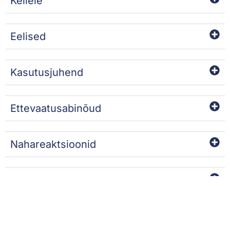
Kellele
Eelised
Kasutusjuhend
Ettevaatusabinõud
Nahareaktsioonid
Koostisained
SOOVITAME