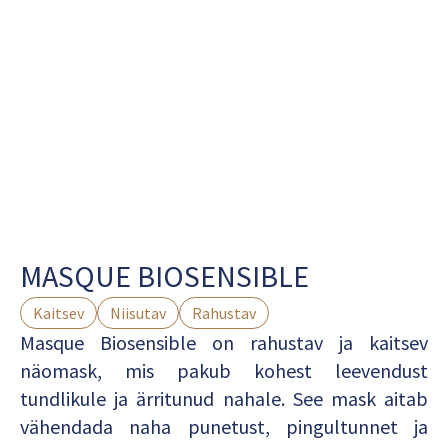
MASQUE BIOSENSIBLE
Kaitsev
Niisutav
Rahustav
Masque Biosensible on rahustav ja kaitsev
näomask, mis pakub kohest leevendust
tundlikule ja ärritunud nahale. See mask aitab
vähendada naha punetust, pingultunnet ja