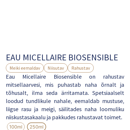
EAU MICELLAIRE BIOSENSIBLE
Meiki eemaldav
Niisutav
Rahustav
Eau Micellaire Biosensible on rahustav
mitsellaarvesi, mis puhastab naha õrnalt ja
tõhusalt, ilma seda ärritamata. Spetsiaalselt
loodud tundlikule nahale, eemaldab mustuse,
liigse rasu ja meigi, säilitades naha loomuliku
niiskustasakaalu ja pakkudes rahustavat toimet.
100ml
250ml