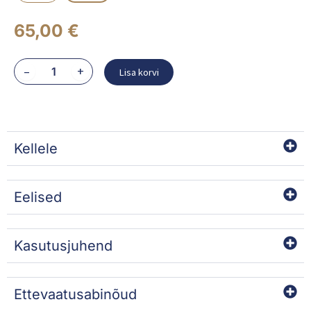
65,00
€
EAU
–
+
Lisa korvi
MICELLAIRE
BIOSENSIBLE
kogus
Kellele
Eelised
Kasutusjuhend
Ettevaatusabinõud