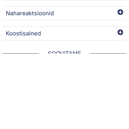
Nahareaktsioonid
Koostisained
SOOVITAME
CRYO-STICKS
LAIT DERMO-S