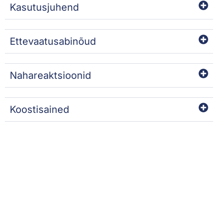
Kasutusjuhend
Ettevaatusabinõud
Nahareaktsioonid
Koostisained
SOOVITAME