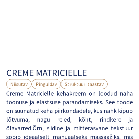
CREME MATRICIELLE
Niisutav
Pinguldav
Struktuuri taastav
Creme Matricielle kehakreem on loodud naha
toonuse ja elastsuse parandamiseks. See toode
on suunatud keha piirkondadele, kus nahk kipub
lõtvuma, nagu reied, kõht, rindkere ja
õlavarred.
Õrn, siidine ja mitterasvane tekstuur
sobib ideaalselt manuaalseks massaažiks, mis