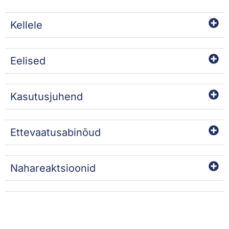
Kellele
Eelised
Kasutusjuhend
Ettevaatusabinõud
Nahareaktsioonid
Koostisained