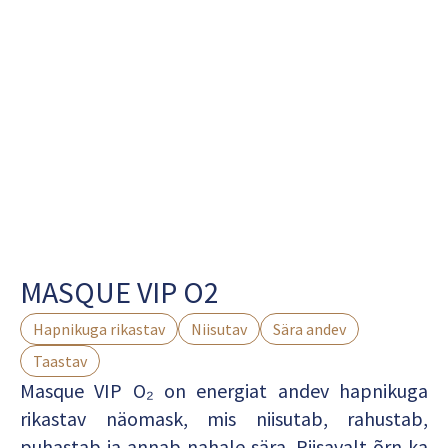
MASQUE VIP O2
Hapnikuga rikastav
Niisutav
Sära andev
Taastav
Masque VIP O₂ on energiat andev
hapnikuga
rikastav näomask
, mis niisutab, rahustab,
puhastab ja annab nahale sära. Piisavalt õrn ka