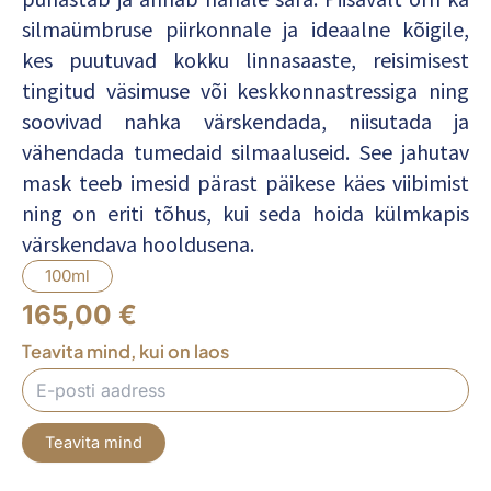
silmaümbruse piirkonnale ja ideaalne kõigile,
kes puutuvad kokku linnasaaste, reisimisest
tingitud väsimuse või keskkonnastressiga ning
soovivad nahka värskendada, niisutada ja
vähendada tumedaid silmaaluseid. See jahutav
mask teeb imesid pärast päikese käes viibimist
ning on eriti tõhus, kui seda hoida külmkapis
värskendava hooldusena.
100ml
165,00
€
Teavita mind, kui on laos
Teavita mind