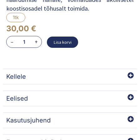
koostisosadel tõhusalt toimida.
1tk
30,00
€
MASQUE
–
+
Lisa korvi
PIGM400
kogus
Kellele
Eelised
Kasutusjuhend