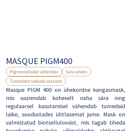
MASQUE PIGM400
Pigmendilaike vähendav
Sära andev
Tumedate laikude vastane
Masque PIGM 400 on ühekordne kangasmask,
mis suurendab koheselt naha sära ning
regulaarsel kasutamisel vähendab tumedaid
laike, soodustades ühtlasemat jume. Mask on
valmistatud biotselluloosist, mis tagab tiheda
haardumise nahale, võimaldades aktiivsetel