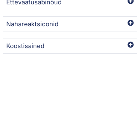
Ettevaatusabinõud
Nahareaktsioonid
Koostisained
SOOVITAME