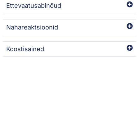
Ettevaatusabinõud
Nahareaktsioonid
Koostisained
SOOVITAME
VÄLJA MÜÜDUD