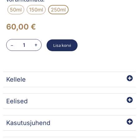
50ml
150ml
250ml
60,00
€
LAIT
–
+
Lisa korvi
S.R.
kogus
Kellele
Eelised
Kasutusjuhend