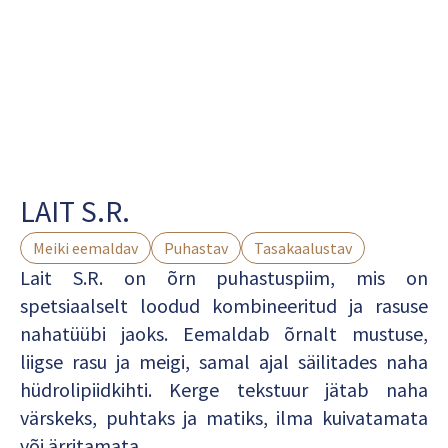
LAIT S.R.
Meiki eemaldav
Puhastav
Tasakaalustav
Lait S.R. on õrn puhastuspiim, mis on
spetsiaalselt loodud kombineeritud ja rasuse
nahatüübi jaoks. Eemaldab õrnalt mustuse,
liigse rasu ja meigi, samal ajal säilitades naha
hüdrolipiidkihti. Kerge tekstuur jätab naha
värskeks, puhtaks ja matiks, ilma kuivatamata
või ärritamata.