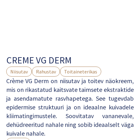
CREME VG DERM
Niisutav
Rahustav
Toitaineterikas
Crème VG Derm on niisutav ja toitev näokreem,
mis on rikastatud kaitsvate taimsete ekstraktide
ja asendamatute rasvhapetega. See tugevdab
epidermise struktuuri ja on ideaalne kuivadele
kliimatingimustele. Soovitatav vananevale,
dehüdreeritud nahale ning sobib ideaalselt väga
kuivale nahale.