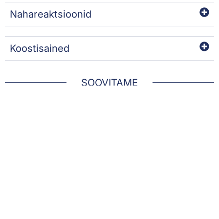
Nahareaktsioonid
Koostisained
SOOVITAME
VÄLJA MÜÜDUD
CREME MASQUE VERNIX
SERUM T.E.W.L.
VG