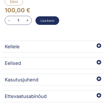
50ml
100,00
€
CREME
–
+
Lisa korvi
VG
DERM
kogus
Kellele
Eelised
Kasutusjuhend
Ettevaatusabinõud