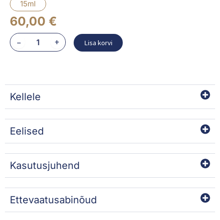
15ml
60,00
€
BIOKISS
–
+
Lisa korvi
kogus
Kellele
Eelised
Kasutusjuhend
Ettevaatusabinõud