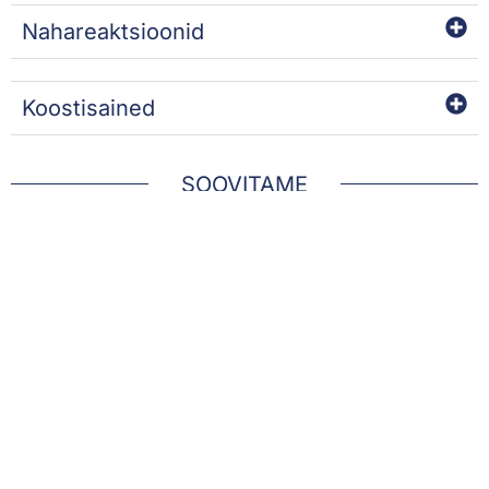
Nahareaktsioonid
Koostisained
SOOVITAME
LIFTKISS
CREME CONTOUR YEUX
ET LEVRES BIOFIXINE