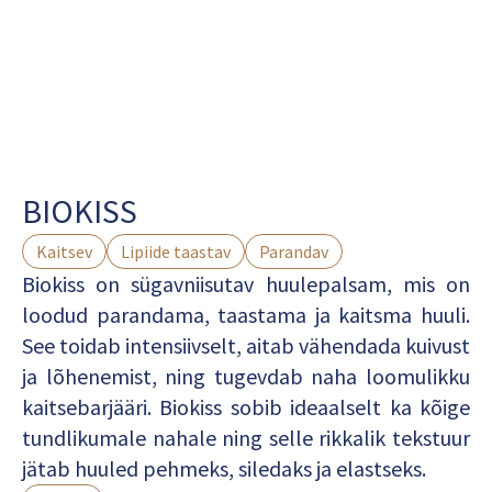
BIOKISS
Kaitsev
Lipiide taastav
Parandav
Biokiss on sügavniisutav huulepalsam, mis on
loodud parandama, taastama ja kaitsma huuli.
See toidab intensiivselt, aitab vähendada kuivust
ja lõhenemist, ning tugevdab naha loomulikku
kaitsebarjääri. Biokiss sobib ideaalselt ka kõige
tundlikumale nahale ning selle rikkalik tekstuur
jätab huuled pehmeks, siledaks ja elastseks.