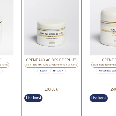
.
CREME AUX ACIDES DE FRUITS
CREME B
ud nahk
Skin Instant© küps ja/või aknele kalduv nahk
Skin Instant© ilmn
Kooriv
Niisutav
Kortsudevasta
100,00
€
250
Lisa korvi
Lisa korvi