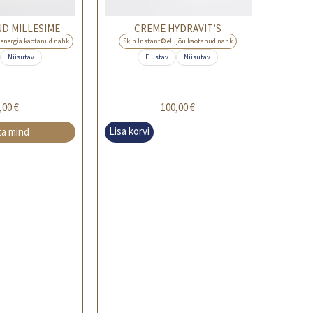
D MILLESIME
CREME HYDRAVIT’S
a energia kaotanud nahk
Skin Instant© elujõu kaotanud nahk
Niisutav
Elustav
Niisutav
,00
€
100,00
€
Lisa korvi
ta mind