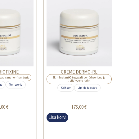
IOFIXINE
CREME DERMO-RL
evad vananemismärgid
Skin Instant© tugevalt dehüdreeritud ja
lipiidivaene nahk
ne
Toniseeriv
Kaitsev
Lipiide taastav
,00
€
175,00
€
Lisa korvi