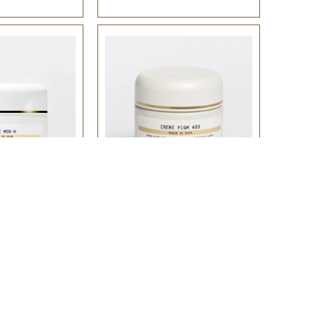
 MSR-H
CREME PIGM 400
usieelne ja-järgne nahk
Skin Instant© tuhm ja pigmenteerunud nahk
Vananemisvastane
Tumedate laikude vastane
Ühtlustav
,00
€
250,00
€
Lisa korvi