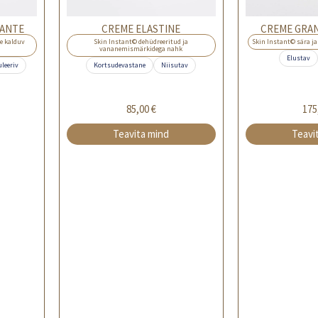
IANTE
CREME ELASTINE
CREME GRAN
le kalduv
Skin Instant© dehüdreeritud ja
Skin Instant© sära j
vananemismärkidega nahk
Elustav
uleeriv
Kortsudevastane
Niisutav
85,00
€
175
Teavita mind
Teavi