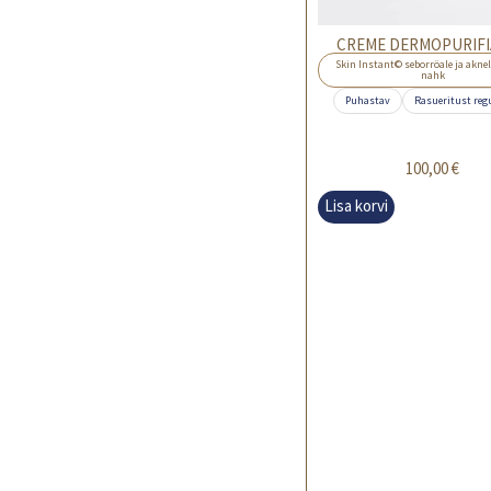
CREME DERMOPURIF
Skin Instant© seborröale ja akne
nahk
Puhastav
Rasueritust reg
100,00
€
Lisa korvi