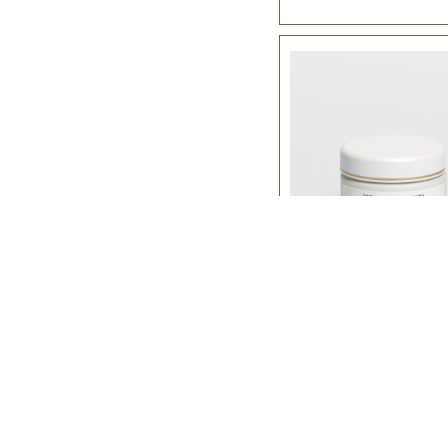
CREME ISO-PLACE
Skin Instant© aknejälgedega
Regenereeriv
Ühtlust
85,00
€
Lisa korvi