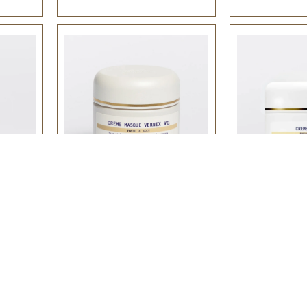
NTA
CREME MASQUE VERNIX VG
CREME
 nahk
Skin Instant© kahjustatud, stressis ja
Skin Instant© menopa
toitainevaene nahk
av
Regenereeriv
Regenereeriv
Taastav
175,00
€
250
Lisa korvi
Lisa korvi