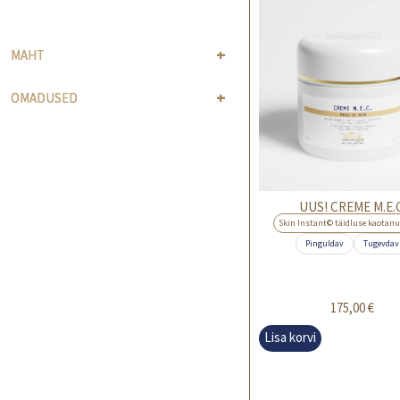
MAHT
OMADUSED
UUS! CREME M.E.C
Skin Instant© täidluse kaotan
Pinguldav
Tugevdav
175,00
€
Lisa korvi