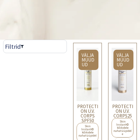
Filtrid
VÄLJA
VÄLJA
MÜÜD
MÜÜD
UD
UD
PROTECTI
PROTECTI
ON U.V.
ON U.V.
CORPS
CORPS25
SPF50
Skin
Instant©
Skin
kõikidele
Instant©
nahatüüpidel
kõikidele
e
nahatüüpidel
e