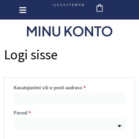
Skip
ILUSAATKOND
to
content
MINU KONTO
Nõutud
Nõutud
Nõutud
Logi sisse
Kasutajanimi või e-posti aadress
*
Parool
*