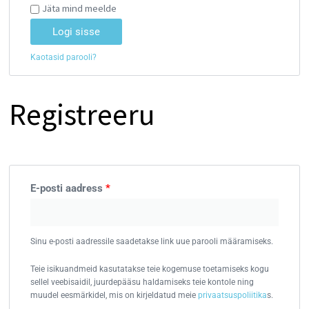
Jäta mind meelde
Logi sisse
Kaotasid parooli?
Registreeru
E-posti aadress
*
Sinu e-posti aadressile saadetakse link uue parooli määramiseks.
Teie isikuandmeid kasutatakse teie kogemuse toetamiseks kogu
sellel veebisaidil, juurdepääsu haldamiseks teie kontole ning
muudel eesmärkidel, mis on kirjeldatud meie
privaatsuspoliitika
s.